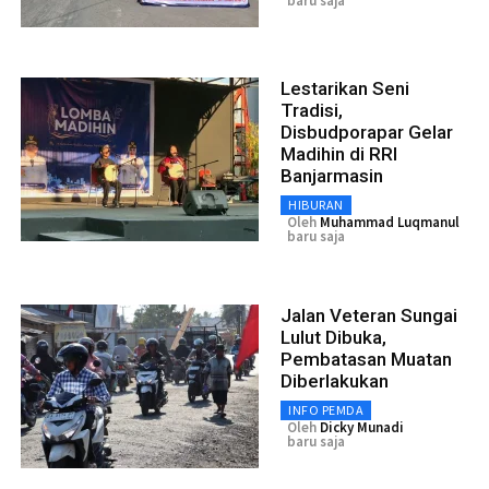
baru saja
Lestarikan Seni
Tradisi,
Disbudporapar Gelar
Madihin di RRI
Banjarmasin
HIBURAN
Oleh
Muhammad Luqmanul
baru saja
Jalan Veteran Sungai
Lulut Dibuka,
Pembatasan Muatan
Diberlakukan
INFO PEMDA
Oleh
Dicky Munadi
baru saja