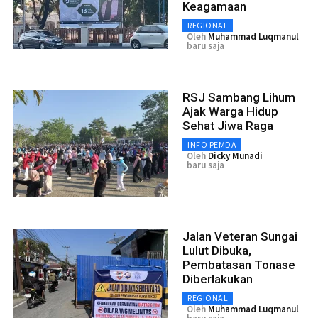
Keagamaan
REGIONAL
Oleh
Muhammad Luqmanul
baru saja
RSJ Sambang Lihum
Ajak Warga Hidup
Sehat Jiwa Raga
INFO PEMDA
Oleh
Dicky Munadi
baru saja
Jalan Veteran Sungai
Lulut Dibuka,
Pembatasan Tonase
Diberlakukan
REGIONAL
Oleh
Muhammad Luqmanul