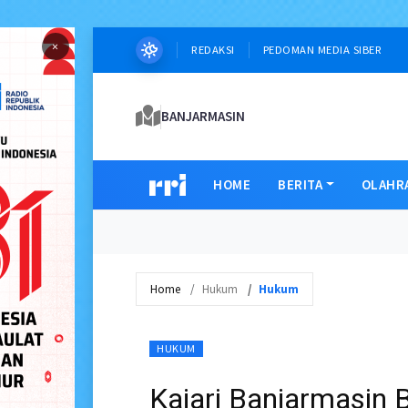
×
REDAKSI
PEDOMAN MEDIA SIBER
BANJARMASIN
HOME
BERITA
OLAHR
Home
Hukum
Hukum
HUKUM
Kajari Banjarmasin