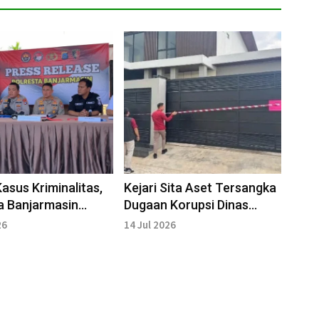
asus Kriminalitas,
Kejari Sita Aset Tersangka
a Banjarmasin
Dugaan Korupsi Dinas
t Patroli Wilayah
Pendidikan Banjarmasin
26
14 Jul 2026