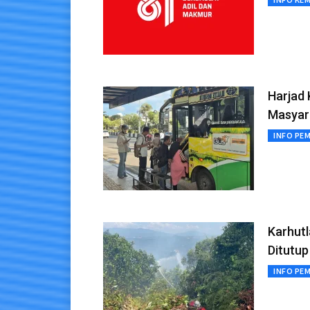
Harjad 
Masyar
INFO PE
Karhut
Ditutup
INFO PE