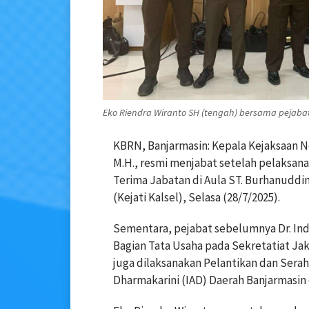
Eko Riendra Wiranto SH (tengah) bersama pejabat 
KBRN, Banjarmasin: Kepala Kejaksaan Neg
M.H., resmi menjabat setelah pelaksan
Terima Jabatan di Aula ST. Burhanuddin
(Kejati Kalsel), Selasa (28/7/2025).
Sementara, pejabat sebelumnya Dr. Ind
Bagian Tata Usaha pada Sekretatiat Ja
juga dilaksanakan Pelantikan dan Sera
Dharmakarini (IAD) Daerah Banjarmasin 