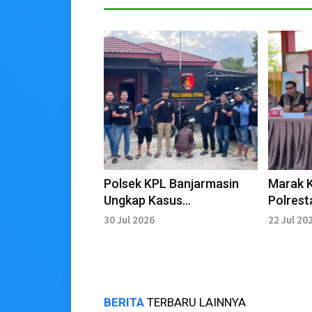
Polsek KPL Banjarmasin
Marak K
Ungkap Kasus
Polrest
Penggelapan Motor di
Perketa
30 Jul 2026
22 Jul 20
Pelabuhan
BERITA
TERBARU LAINNYA