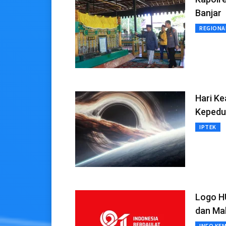
Banjar
REGIONA
Hari K
Kepedu
IPTEK
Logo HU
dan Ma
INFO KE