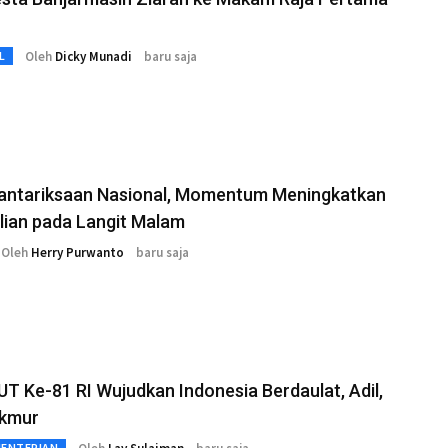
Oleh
Dicky Munadi
baru saja
L
eantariksaan Nasional, Momentum Meningkatkan
lian pada Langit Malam
Oleh
Herry Purwanto
baru saja
T Ke-81 RI Wujudkan Indonesia Berdaulat, Adil,
kmur
MENTERIAN