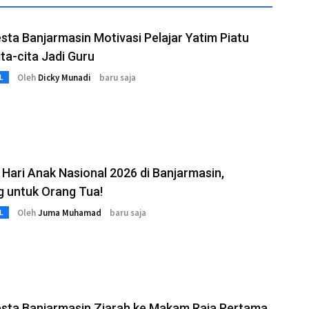
sta Banjarmasin Motivasi Pelajar Yatim Piatu
ita-cita Jadi Guru
Oleh
Dicky Munadi
baru saja
L
Hari Anak Nasional 2026 di Banjarmasin,
g untuk Orang Tua!
Oleh
Juma Muhamad
baru saja
L
esta Banjarmasin Ziarah ke Makam Raja Pertama