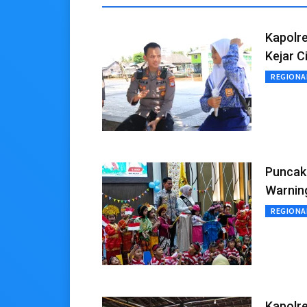
Kapolre
Kejar C
REGIONA
Puncak 
Warnin
REGIONA
Kapolr