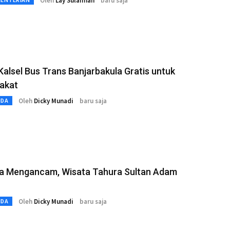
Oleh
Lay Sulaiman
baru saja
Kalsel Bus Trans Banjarbakula Gratis untuk
akat
Oleh
Dicky Munadi
baru saja
MDA
la Mengancam, Wisata Tahura Sultan Adam
Oleh
Dicky Munadi
baru saja
MDA