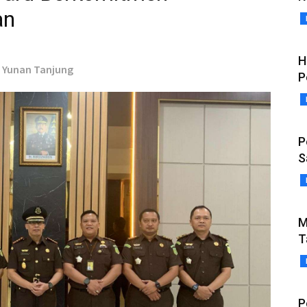
an
H
- Yunan Tanjung
P
P
S
M
T
P