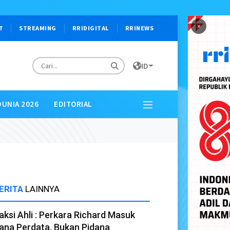
×
T
STREAMING
RRIDIGITAL
RRINEWS
ID
DUNIA 2026
EDITORIAL
ERITA
LAINNYA
aksi Ahli : Perkara Richard Masuk
ana Perdata, Bukan Pidana