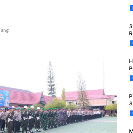
S
jung
R
H
P
P
S
M