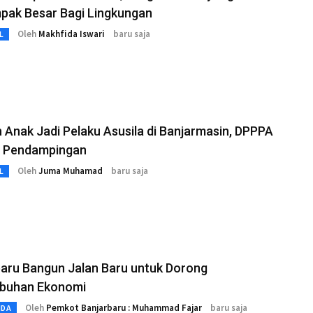
pak Besar Bagi Lingkungan
Oleh
Makhfida Iswari
baru saja
L
 Anak Jadi Pelaku Asusila di Banjarmasin, DPPPA
n Pendampingan
Oleh
Juma Muhamad
baru saja
L
baru Bangun Jalan Baru untuk Dorong
buhan Ekonomi
Oleh
Pemkot Banjarbaru : Muhammad Fajar
baru saja
MDA