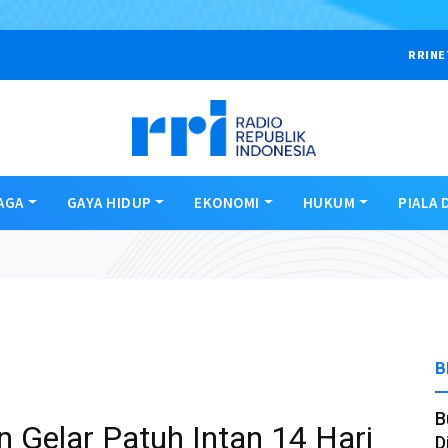
RRINE
AGA
GAYA HIDUP
EKONOMI
HUKUM
PIALA 
B
B
n Gelar Patuh Intan 14 Hari
D