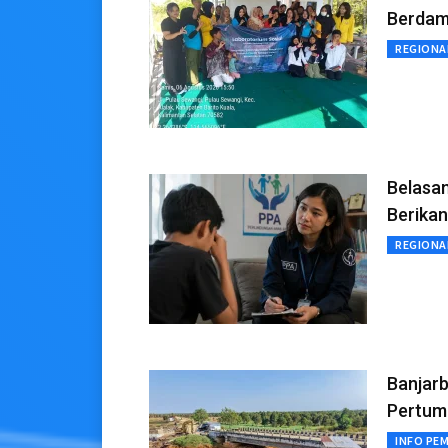
Berdam
REGIONA
Belasan
Berika
REGIONA
Banjar
Pertum
INFO PE