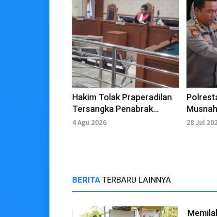
Hakim Tolak Praperadilan
Polrest
Tersangka Penabrak
Musnahk
Tukang Sapu Jalan
Sabu da
4 Agu 2026
28 Jul 20
BERITA
TERBARU LAINNYA
Memila