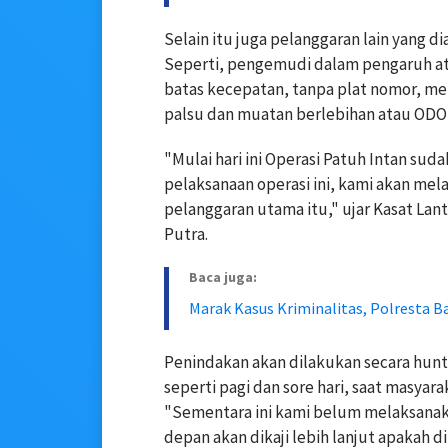
Selain itu juga pelanggaran lain yang
Seperti, pengemudi dalam pengaruh at
batas kecepatan, tanpa plat nomor, m
palsu dan muatan berlebihan atau ODO
"Mulai hari ini Operasi Patuh Intan suda
pelaksanaan operasi ini, kami akan me
pelanggaran utama itu," ujar Kasat Lan
Putra.
Baca juga:
Marak Kasus Kriminalitas, Polresta B
Penindakan akan dilakukan secara hun
seperti pagi dan sore hari, saat masya
"Sementara ini kami belum melaksanakan
depan akan dikaji lebih lanjut apakah