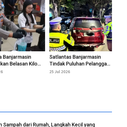
a Banjarmasin
Satlantas Banjarmasin
an Belasan Kilo
Tindak Puluhan Pelanggar
n Ekstasi
Lalulintas
26
25 Jul 2026
h Sampah dari Rumah, Langkah Kecil yang