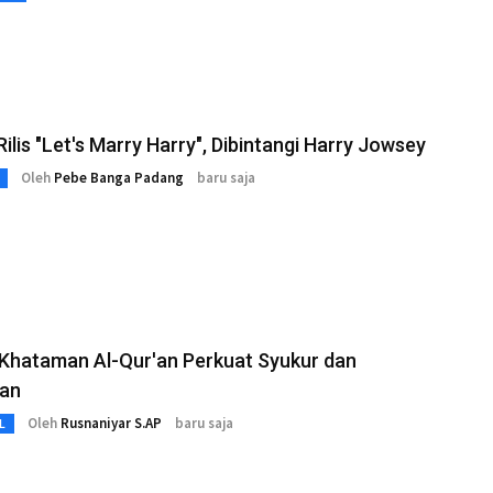
 Rilis "Let's Marry Harry", Dibintangi Harry Jowsey
Oleh
Pebe Banga Padang
baru saja
 Khataman Al-Qur'an Perkuat Syukur dan
an
Oleh
Rusnaniyar S.AP
baru saja
L