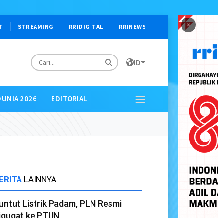
×
T
STREAMING
RRIDIGITAL
RRINEWS
ID
DUNIA 2026
EDITORIAL
ERITA
LAINNYA
untut Listrik Padam, PLN Resmi
igugat ke PTUN