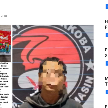
jung
H
P
P
S
M
T
P