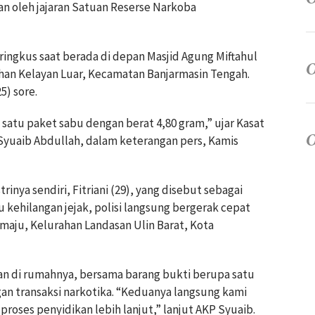
an oleh jajaran Satuan Reserse Narkoba
ringkus saat berada di depan Masjid Agung Miftahul
ahan Kelayan Luar, Kecamatan Banjarmasin Tengah.
5) sore.
satu paket sabu dengan berat 4,80 gram,” ujar Kasat
Syuaib Abdullah, dalam keterangan pers, Kamis
rinya sendiri, Fitriani (29), yang disebut sebagai
 kehilangan jejak, polisi langsung bergerak cepat
maju, Kelurahan Landasan Ulin Barat, Kota
an di rumahnya, bersama barang bukti berupa satu
an transaksi narkotika. “Keduanya langsung kami
roses penyidikan lebih lanjut,” lanjut AKP Syuaib.