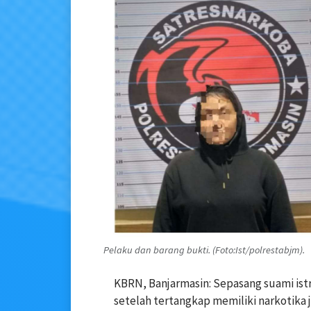
Pelaku dan barang bukti. (Foto:Ist/polrestabjm).
KBRN, Banjarmasin: Sepasang suami ist
setelah tertangkap memiliki narkotika 