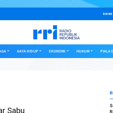
RRINE
AGA
GAYA HIDUP
EKONOMI
HUKUM
PIALA 
B
S
ar Sabu
R