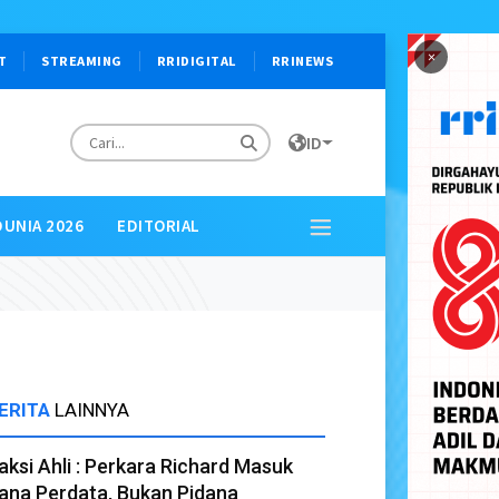
×
T
STREAMING
RRIDIGITAL
RRINEWS
ID
DUNIA 2026
EDITORIAL
ERITA
LAINNYA
aksi Ahli : Perkara Richard Masuk
ana Perdata, Bukan Pidana