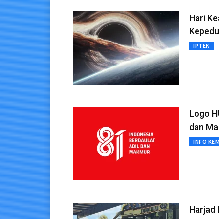
Hari K
Kepedu
IPTEK
Logo HU
dan Ma
INFO KE
Harjad 