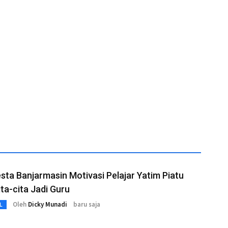
sta Banjarmasin Motivasi Pelajar Yatim Piatu
ita-cita Jadi Guru
Oleh
Dicky Munadi
baru saja
L