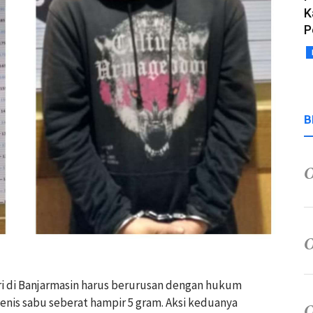
K
P
B
ri di Banjarmasin harus berurusan dengan hukum
jenis sabu seberat hampir 5 gram. Aksi keduanya