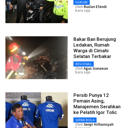
HUKUM
Oleh
Ruslan Efendi
baru saja
Bakar Ban Berujung
Ledakan, Rumah
Warga di Cimahi
Selatan Terbakar
REGIONAL
Oleh
Agus Gunawan
baru saja
Persib Punya 12
Pemain Asing,
Manajemen Serahkan
ke Pelatih Igor Tolic
SEPAK BOLA
Oleh
Senpi Hilhamsyah