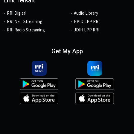
Link Terkait
RRI Digital
Audio Library
RRI NET Streaming
PPID LPP RRI
RRI Radio Streaming
JDIH LPP RRI
Get My App