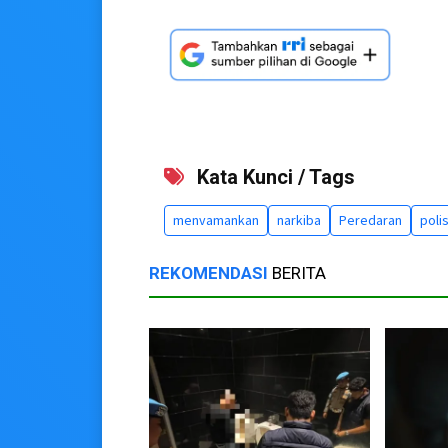
Kata Kunci / Tags
menvamankan
narkiba
Peredaran
polis
REKOMENDASI
BERITA