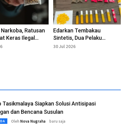
 Narkoba, Ratusan
Edarkan Tembakau
at Keras Ilegal
Sintetis, Dua Pelaku
Polrestabes
Diamankan Polisi
26
30 Jul 2026
g
Tasikmalaya Siapkan Solusi Antisipasi
ngan dan Bencana Susulan
Oleh
Nova Nugraha
baru saja
MDA