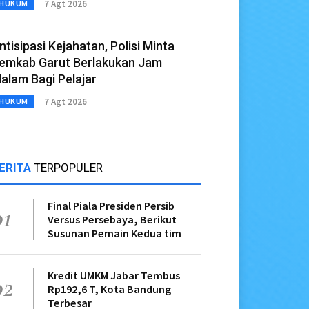
7 Agt 2026
HUKUM
ntisipasi Kejahatan, Polisi Minta
emkab Garut Berlakukan Jam
alam Bagi Pelajar
7 Agt 2026
HUKUM
ERITA
TERPOPULER
Final Piala Presiden Persib
01
Versus Persebaya, Berikut
Susunan Pemain Kedua tim
Kredit UMKM Jabar Tembus
02
Rp192,6 T, Kota Bandung
Terbesar