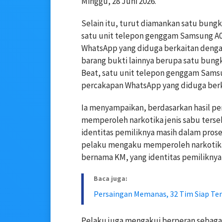
Minggu, 28 Juni 2026.
Selain itu, turut diamankan satu bung
satu unit telepon genggam Samsung A04
WhatsApp yang diduga berkaitan denga
barang bukti lainnya berupa satu bung
Beat, satu unit telepon genggam Samsu
percakapan WhatsApp yang diduga berka
Ia menyampaikan, berdasarkan hasil pe
memperoleh narkotika jenis sabu ters
identitas pemiliknya masih dalam prose
pelaku mengaku memperoleh narkotika 
bernama KM, yang identitas pemiliknya
Baca juga:
Persaingan Memanas, 32 Tim Siap Tem
Pelaku juga mengakui berperan sebagai 