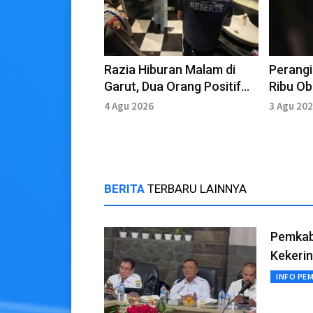
Razia Hiburan Malam di
Perangi
Garut, Dua Orang Positif
Ribu Ob
Narkoba
Disita 
4 Agu 2026
3 Agu 20
Bandun
BERITA
TERBARU LAINNYA
Pemkab 
Kekeri
INFO PE