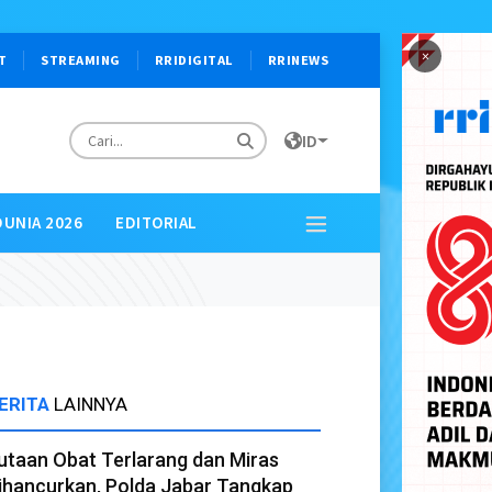
×
T
STREAMING
RRIDIGITAL
RRINEWS
ID
DUNIA 2026
EDITORIAL
ERITA
LAINNYA
utaan Obat Terlarang dan Miras
ihancurkan, Polda Jabar Tangkap