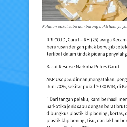
Puluhan paket sabu dan barang bukti lainnya yan
RRI.CO.ID, Garut – RH (25) warga Keca
berurusan dengan pihak berwajib sete
terlibat dalam tindak pidana penyalahg
Kasat Reserse Narkoba Polres Garut
AKP Usep Sudirman,mengatakan, pengu
Juni 2026, sekitar pukul 20.30 WIB, di
" Dari tangan pelaku, kami berhasil m
narkotika jenis sabu dengan berat bruto
dibungkus plastik klip bening, kertas,
plastik klip bening, tisu, dan lakban be