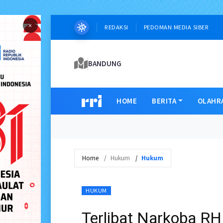
×
REDAKSI
PEDOMAN MEDIA SIBER
BANDUNG
HOME
BERITA
OLAHR
Home
Hukum
Hukum
HUKUM
Terlibat Narkoba R