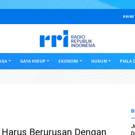
RRINE
AGA
GAYA HIDUP
EKONOMI
HUKUM
PIALA 
B
J
H Harus Berurusan Dengan
D