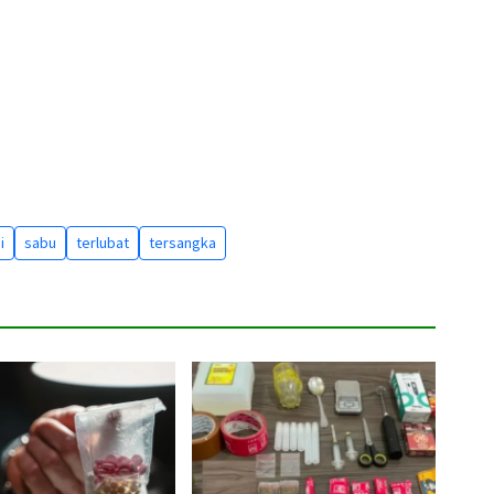
i
sabu
terlubat
tersangka