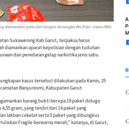
A
P
g diamankan polisi dari tangan tersangka RH (Foto : Irwan/RRI)
M
matan Sukawening Kab Garut, terpaksa harus
lah diamankan aparat kepolisian dengan tuduhan
unaan dan peredaran gelap narkotika jenis sabu.
B
ngkapan kasus tersebut dilakukan pada Kamis, 25
 Kecamatan Banyuresmi, Kabupaten Garut.
engamankan barang bukti berupa 19 paket diduga
 4,55 gram, yang terdiri dari 14 paket yang
 dan lakban cokelat serta 5 paket yang dibungkus
rtuliskan Fragile berwarna merah," katanya, di Garut,