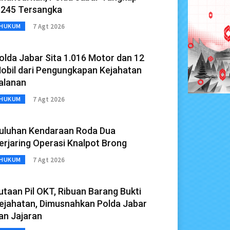
.245 Tersangka
7 Agt 2026
HUKUM
olda Jabar Sita 1.016 Motor dan 12
obil dari Pengungkapan Kejahatan
alanan
7 Agt 2026
HUKUM
uluhan Kendaraan Roda Dua
erjaring Operasi Knalpot Brong
7 Agt 2026
HUKUM
utaan Pil OKT, Ribuan Barang Bukti
ejahatan, Dimusnahkan Polda Jabar
an Jajaran