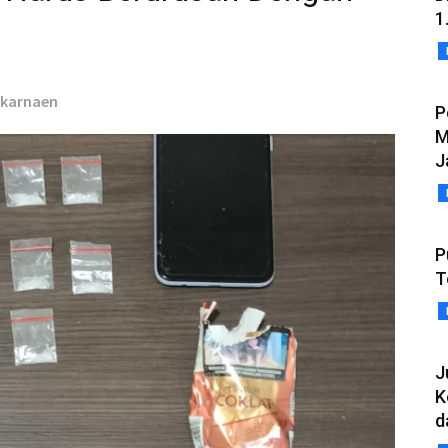
1
ulkarnaen
P
M
J
P
T
J
K
d