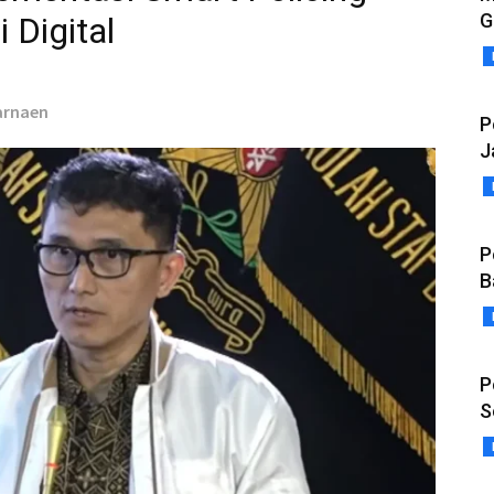
G
 Digital
karnaen
P
J
P
B
P
S