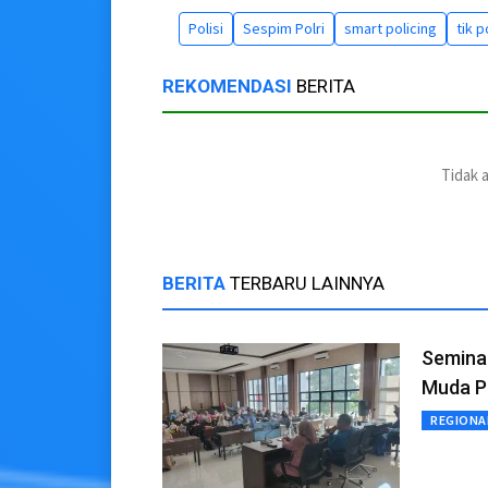
Polisi
Sespim Polri
smart policing
tik p
REKOMENDASI
BERITA
Tidak 
BERITA
TERBARU LAINNYA
Semina
Muda P
REGIONA