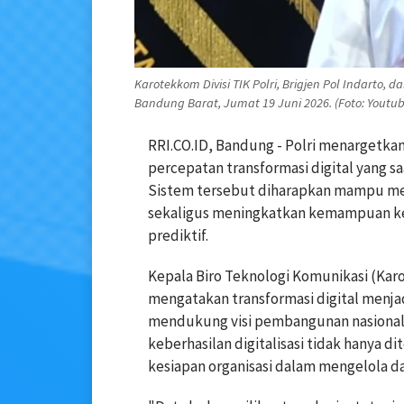
Karotekkom Divisi TIK Polri, Brigjen Pol Indarto
Bandung Barat, Jumat 19 Juni 2026. (Foto: Youtub
RRI.CO.ID, Bandung - Polri menargetkan
percepatan transformasi digital yang saat
Sistem tersebut diharapkan mampu men
sekaligus meningkatkan kemampuan kep
prediktif.
Kepala Biro Teknologi Komunikasi (Karot
mengatakan transformasi digital menjad
mendukung visi pembangunan nasional
keberhasilan digitalisasi tidak hanya d
kesiapan organisasi dalam mengelola d