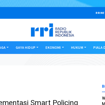
RRINE
AGA
GAYA HIDUP
EKONOMI
HUKUM
PIALA 
B
W
lementasi Smart Policing
M