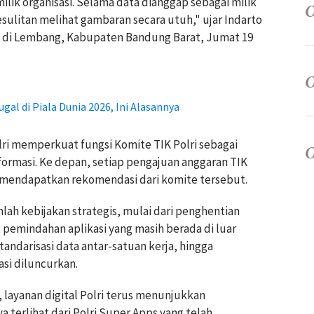
milik organisasi. Selama data dianggap sebagai milik
sulitan melihat gambaran secara utuh," ujar Indarto
i di Lembang, Kabupaten Bandung Barat, Jumat 19
l di Piala Dunia 2026, Ini Alasannya
ri memperkuat fungsi Komite TIK Polri sebagai
formasi. Ke depan, setiap pengajuan anggaran TIK
lu mendapatkan rekomendasi dari komite tersebut.
lah kebijakan strategis, mulai dari penghentian
pemindahan aplikasi yang masih berada di luar
tandarisasi data antar-satuan kerja, hingga
si diluncurkan.
, layanan digital Polri terus menunjukkan
 terlihat dari Polri Super Apps yang telah