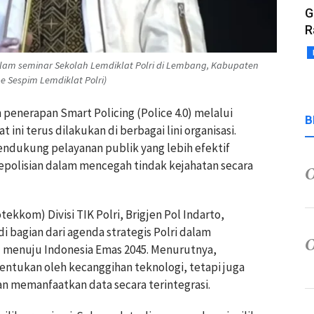
G
R
, dalam seminar Sekolah Lemdiklat Polri di Lembang, Kabupaten
e Sespim Lemdiklat Polri)
 penerapan Smart Policing (Police 4.0) melalui
B
 ini terus dilakukan di berbagai lini organisasi.
dukung pelayanan publik yang lebih efektif
olisian dalam mencegah tindak kejahatan secara
ekkom) Divisi TIK Polri, Brigjen Pol Indarto,
i bagian dari agenda strategis Polri dalam
 menuju Indonesia Emas 2045. Menurutnya,
itentukan oleh kecanggihan teknologi, tetapi juga
an memanfaatkan data secara terintegrasi.