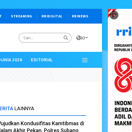
×
T
STREAMING
RRIDIGITAL
RRINEWS
ID
DUNIA 2026
EDITORIAL
ERITA
LAINNYA
ujudkan Kondusifitas Kamtibmas di
alam Akhir Pekan, Polres Subang