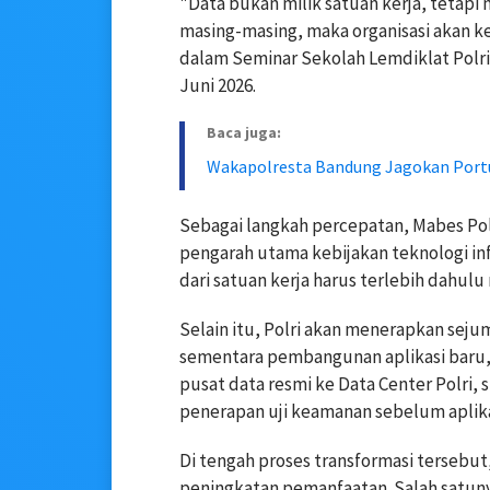
"Data bukan milik satuan kerja, tetapi 
masing-masing, maka organisasi akan ke
dalam Seminar Sekolah Lemdiklat Polr
Juni 2026.
Baca juga:
Wakapolresta Bandung Jagokan Portuga
Sebagai langkah percepatan, Mabes Pol
pengarah utama kebijakan teknologi in
dari satuan kerja harus terlebih dahu
Selain itu, Polri akan menerapkan sejum
sementara pembangunan aplikasi baru, 
pusat data resmi ke Data Center Polri, s
penerapan uji keamanan sebelum aplika
Di tengah proses transformasi tersebut
peningkatan pemanfaatan. Salah satunya