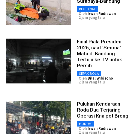
Surabaya-Bandung
REGIONAL
Oleh
Irwan Rudiawan
2 jam yang lalu
Final Piala Presiden
2026, saat 'Semua'
Mata di Bandung
Tertuju ke TV untuk
Persib
SEPAK BOLA
Oleh
Bilal Wibisono
2 jam yang lalu
Puluhan Kendaraan
Roda Dua Terjaring
Operasi Knalpot Brong
HUKUM
Oleh
Irwan Rudiawan
2 jam yang lalu