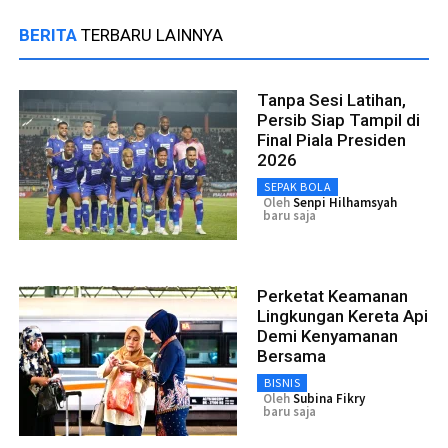
BERITA
TERBARU LAINNYA
Tanpa Sesi Latihan,
Persib Siap Tampil di
Final Piala Presiden
2026
SEPAK BOLA
Oleh
Senpi Hilhamsyah
baru saja
Perketat Keamanan
Lingkungan Kereta Api
Demi Kenyamanan
Bersama
BISNIS
Oleh
Subina Fikry
baru saja