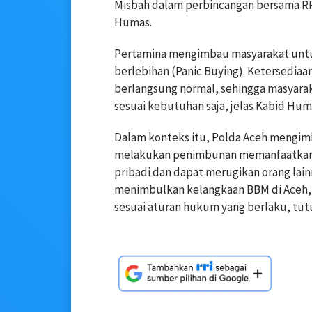
Misbah dalam perbincangan bersama RRI
Humas.
Pertamina mengimbau masyarakat untu
berlebihan (Panic Buying). Ketersediaa
berlangsung normal, sehingga masyara
sesuai kebutuhan saja, jelas Kabid Hu
Dalam konteks itu, Polda Aceh mengimb
melakukan penimbunan memanfaatkan 
pribadi dan dapat merugikan orang la
menimbulkan kelangkaan BBM di Aceh,
sesuai aturan hukum yang berlaku, tu