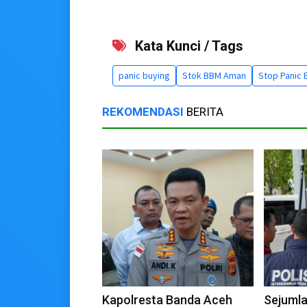
Kata Kunci / Tags
panic buying
Stok BBM Aman
Stop Panic 
REKOMENDASI
BERITA
Kapolresta Banda Aceh
Sejumla