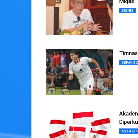
Migas
BISNIS
Timnas 
SEPAK B
Akademi
Diperku
ASTA CI