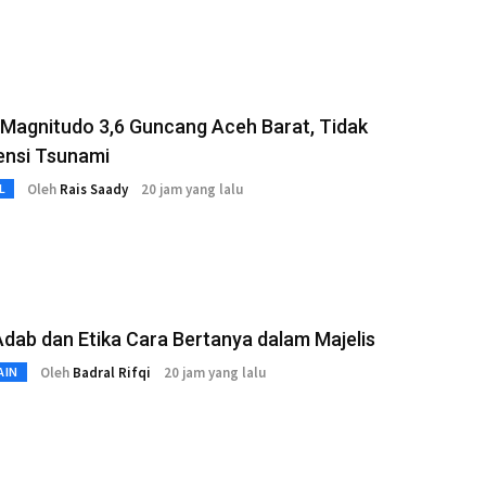
Magnitudo 3,6 Guncang Aceh Barat, Tidak
ensi Tsunami
Oleh
Rais Saady
20 jam yang lalu
L
Adab dan Etika Cara Bertanya dalam Majelis
Oleh
Badral Rifqi
20 jam yang lalu
AIN