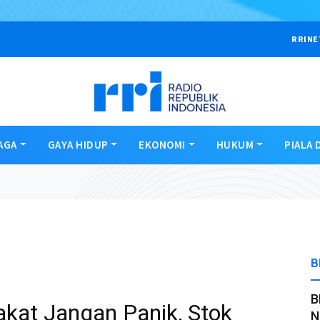
RRINE
AGA
GAYA HIDUP
EKONOMI
HUKUM
PIALA 
B
B
kat Jangan Panik, Stok
N