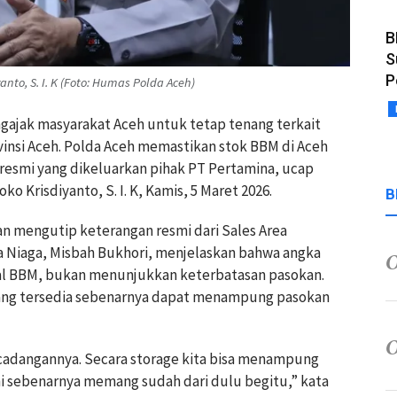
B
S
P
nto, S. I. K (Foto: Humas Polda Aceh)
ngajak masyarakat Aceh untuk tetap tenang terkait
ovinsi Aceh. Polda Aceh memastikan stok BBM di Aceh
 resmi yang dikeluarkan pihak PT Pertamina, ucap
 Krisdiyanto, S. I. K, Kamis, 5 Maret 2026.
B
an mengutip keterangan resmi dari Sales Area
a Niaga, Misbah Bukhori, menjelaskan bahwa angka
al BBM, bukan menunjukkan keterbatasan pasokan.
ang tersedia sebenarnya dapat menampung pasokan
cadangannya. Secara storage kita bisa menampung
 ini sebenarnya memang sudah dari dulu begitu,” kata