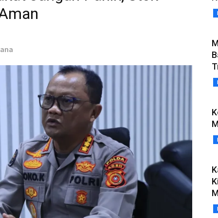
 Aman
M
iana
B
T
K
M
K
K
M