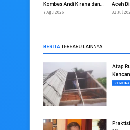
Kombes Andi Kirana dan
Aceh Di
Kasat Narkoba Dipersiksa
Penyal
7 Agu 2026
31 Jul 20
Mabes Polri
Subsidi
BERITA
TERBARU LAINNYA
Atap Ru
Kencan
REGIONA
Praktis