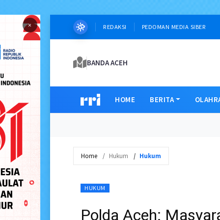
×
REDAKSI
PEDOMAN MEDIA SIBER
BANDA ACEH
HOME
BERITA
OLAHR
Home
Hukum
Hukum
HUKUM
Polda Aceh: Masyara