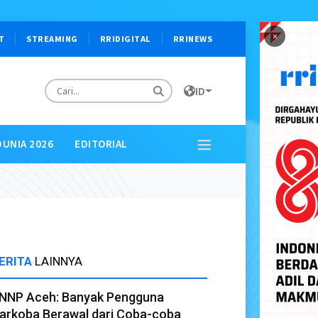
×
T
STREAMING
RRIDIGITAL
RRINEWS
ID
DUNIA 2026
EDITORIAL
ERITA
LAINNYA
NNP Aceh: Banyak Pengguna
arkoba Berawal dari Coba-coba