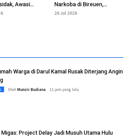
sidak, Awasi
Narkoba di Bireuen,
ahgunaan BBM
Anggota TNI Meninggal
26
26 Jul 2026
Terkena Tembakan
mah Warga di Darul Kamal Rusak Diterjang Angin
g
Oleh
Munzir Budiana
11 jam yang lalu
L
i Migas: Project Delay Jadi Musuh Utama Hulu