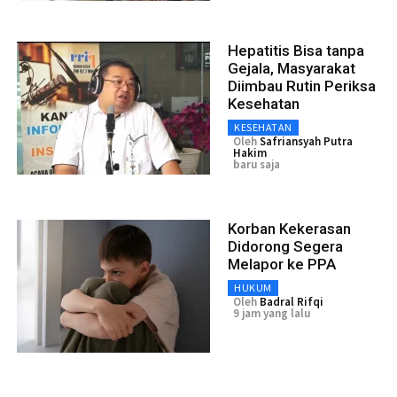
Hepatitis Bisa tanpa
Gejala, Masyarakat
Diimbau Rutin Periksa
Kesehatan
KESEHATAN
Oleh
Safriansyah Putra
Hakim
baru saja
Korban Kekerasan
Didorong Segera
Melapor ke PPA
HUKUM
Oleh
Badral Rifqi
9 jam yang lalu