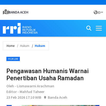
BANDA ACEH
ID
Home
Hukum
Hukum
HUKUM
Pengawasan Humanis Warnai
Penertiban Usaha Ramadan
Oleh - Lismawarni Arachman
Editor - Mahfud Taheer
23 Feb 2026 17:10 WIB
Banda Aceh