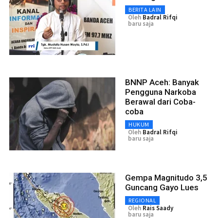
BERITA LAIN
Oleh
Badral Rifqi
baru saja
BNNP Aceh: Banyak
Pengguna Narkoba
Berawal dari Coba-
coba
HUKUM
Oleh
Badral Rifqi
baru saja
Gempa Magnitudo 3,5
Guncang Gayo Lues
REGIONAL
Oleh
Rais Saady
baru saja