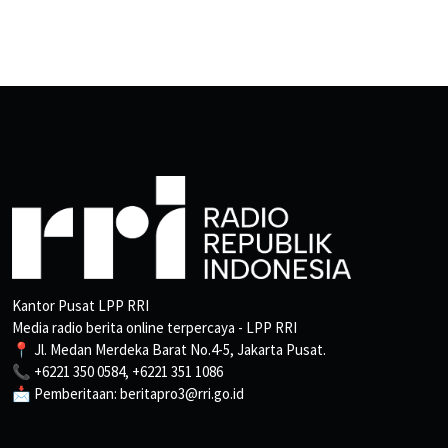
Kantor Pusat LPP RRI
Media radio berita online terpercaya - LPP RRI
📍 Jl. Medan Merdeka Barat No.4-5, Jakarta Pusat.
📞 +6221 350 0584, +6221 351 1086
📩 Pemberitaan: beritapro3@rri.go.id