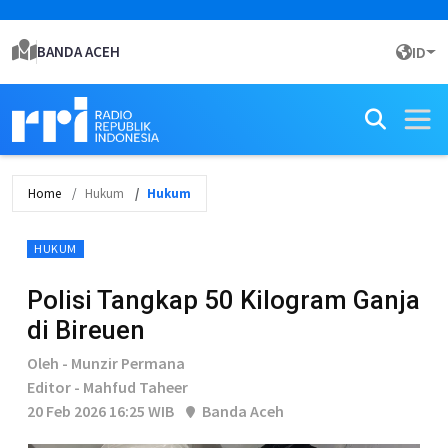
BANDA ACEH
ID
Home
Hukum
Hukum
HUKUM
Polisi Tangkap 50 Kilogram Ganja
di Bireuen
Oleh - Munzir Permana
Editor - Mahfud Taheer
20 Feb 2026 16:25 WIB
Banda Aceh