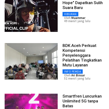
Hope" Dapatkan Sulih
Suara Baru
HIBURAN
Oleh
Muammar
49 menit yang lalu
BDK Aceh Perkuat
Kompetensi
Penyelenggara
Pelatihan Tingkatkan
Mutu Layanan
INFO PEMDA
Oleh
Ari Binsar
52 menit yang lalu
Smartfren Luncurkan
Unlimited 5G tanpa
Batas