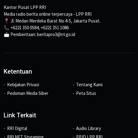
Kantor Pusat LPP RRI
Media radio berita online terpercaya - LPP RRI
📍 Jl. Medan Merdeka Barat No.4-5, Jakarta Pusat.
📞 +6221 350 0584, +6221 351 1086
📩 Pemberitaan: beritapro3@rri.go.id
Ketentuan
Kebijakan Privasi
Tentang Kami
Pedoman Media Siber
Peta Situs
Link Terkait
RRI Digital
Audio Library
RRI NET Streaming
PPID LPP RRI