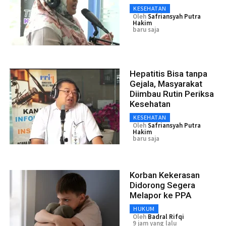
KESEHATAN
Oleh
Safriansyah Putra
Hakim
baru saja
Hepatitis Bisa tanpa
Gejala, Masyarakat
Diimbau Rutin Periksa
Kesehatan
KESEHATAN
Oleh
Safriansyah Putra
Hakim
baru saja
Korban Kekerasan
Didorong Segera
Melapor ke PPA
HUKUM
Oleh
Badral Rifqi
9 jam yang lalu