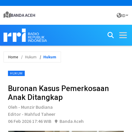
BANDA ACEH
ID
Home
Hukum
Hukum
HUKUM
Buronan Kasus Pemerkosaan
Anak Ditangkap
Oleh - Munzir Budiana
Editor - Mahfud Taheer
06 Feb 2026 17:46 WIB
Banda Aceh