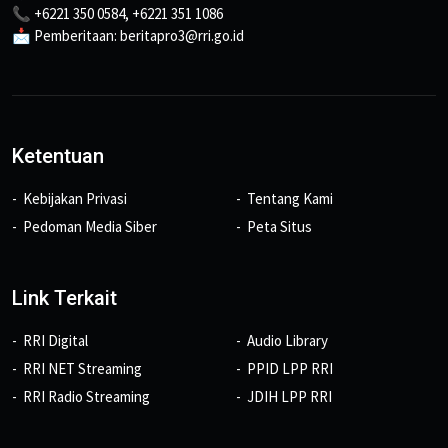
📞 +6221 350 0584, +6221 351 1086
📩 Pemberitaan: beritapro3@rri.go.id
Ketentuan
Kebijakan Privasi
Tentang Kami
Pedoman Media Siber
Peta Situs
Link Terkait
RRI Digital
Audio Library
RRI NET Streaming
PPID LPP RRI
RRI Radio Streaming
JDIH LPP RRI