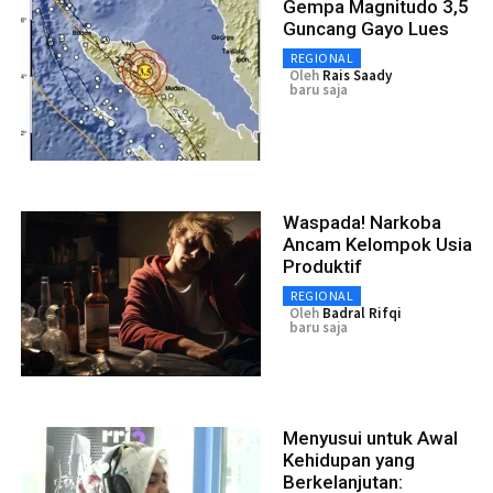
Gempa Magnitudo 3,5
Guncang Gayo Lues
REGIONAL
Oleh
Rais Saady
baru saja
Waspada! Narkoba
Ancam Kelompok Usia
Produktif
REGIONAL
Oleh
Badral Rifqi
baru saja
Menyusui untuk Awal
Kehidupan yang
Berkelanjutan: