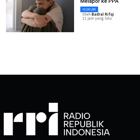
Melapor ke PPA
HUKUM
Oleh
Badral Rifqi
11 jam yang lalu