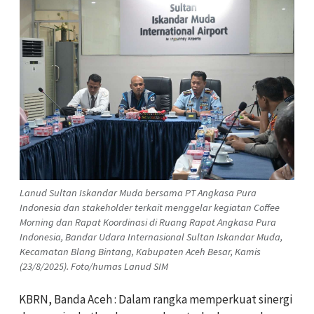
Lanud Sultan Iskandar Muda bersama PT Angkasa Pura
Indonesia dan stakeholder terkait menggelar kegiatan Coffee
Morning dan Rapat Koordinasi di Ruang Rapat Angkasa Pura
Indonesia, Bandar Udara Internasional Sultan Iskandar Muda,
Kecamatan Blang Bintang, Kabupaten Aceh Besar, Kamis
(23/8/2025). Foto/humas Lanud SIM
KBRN, Banda Aceh : Dalam rangka memperkuat sinergi