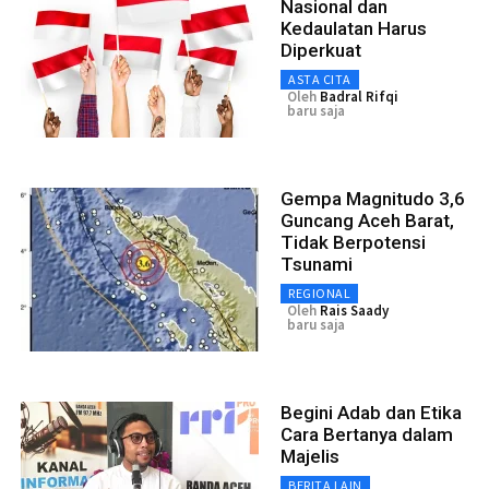
Nasional dan
Kedaulatan Harus
Diperkuat
ASTA CITA
Oleh
Badral Rifqi
baru saja
Gempa Magnitudo 3,6
Guncang Aceh Barat,
Tidak Berpotensi
Tsunami
REGIONAL
Oleh
Rais Saady
baru saja
Begini Adab dan Etika
Cara Bertanya dalam
Majelis
BERITA LAIN