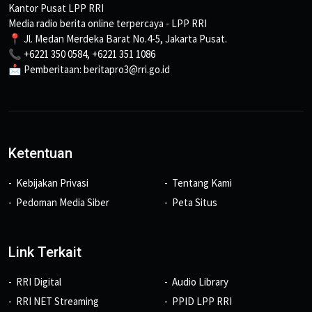
Kantor Pusat LPP RRI
Media radio berita online terpercaya - LPP RRI
📍 Jl. Medan Merdeka Barat No.4-5, Jakarta Pusat.
📞 +6221 350 0584, +6221 351 1086
📩 Pemberitaan: beritapro3@rri.go.id
Ketentuan
Kebijakan Privasi
Tentang Kami
Pedoman Media Siber
Peta Situs
Link Terkait
RRI Digital
Audio Library
RRI NET Streaming
PPID LPP RRI