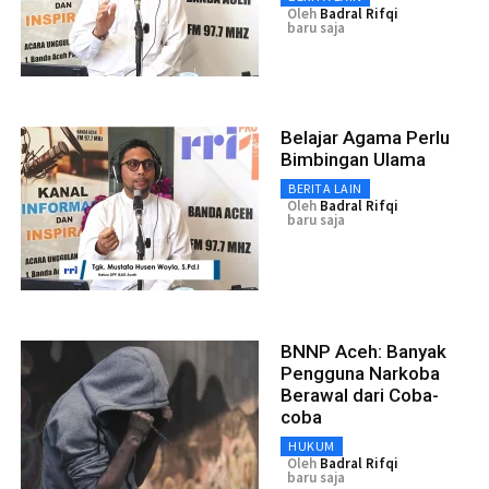
Oleh
Badral Rifqi
baru saja
Belajar Agama Perlu
Bimbingan Ulama
BERITA LAIN
Oleh
Badral Rifqi
baru saja
BNNP Aceh: Banyak
Pengguna Narkoba
Berawal dari Coba-
coba
HUKUM
Oleh
Badral Rifqi
baru saja