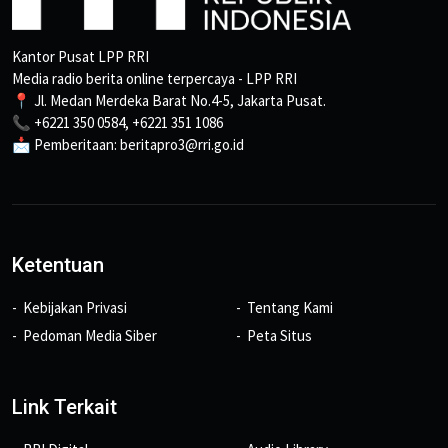
Kantor Pusat LPP RRI
Media radio berita online terpercaya - LPP RRI
📍 Jl. Medan Merdeka Barat No.4-5, Jakarta Pusat.
📞 +6221 350 0584, +6221 351 1086
📩 Pemberitaan: beritapro3@rri.go.id
Ketentuan
Kebijakan Privasi
Tentang Kami
Pedoman Media Siber
Peta Situs
Link Terkait