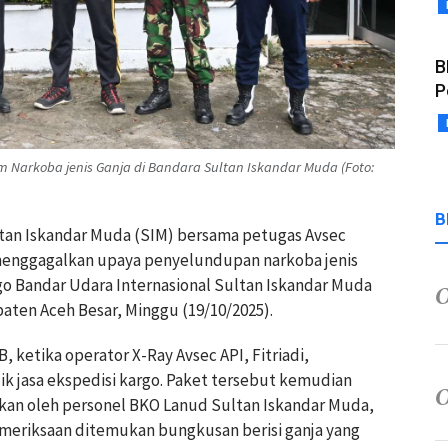
B
P
 Narkoba jenis Ganja di Bandara Sultan Iskandar Muda (Foto:
B
ltan Iskandar Muda (SIM) bersama petugas Avsec
 menggagalkan upaya penyelundupan narkoba jenis
go Bandar Udara Internasional Sultan Iskandar Muda
aten Aceh Besar, Minggu (19/10/2025).
, ketika operator X-Ray Avsec API, Fitriadi,
lik jasa ekspedisi kargo. Paket tersebut kemudian
ikan oleh personel BKO Lanud Sultan Iskandar Muda,
pemeriksaan ditemukan bungkusan berisi ganja yang