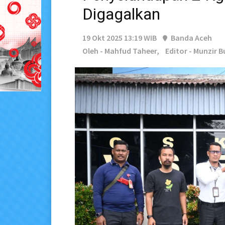
Digagalkan
19 Okt 2025 13:19 WIB
Banda Aceh
Oleh - Mahfud Taheer,
Editor - Munzir 