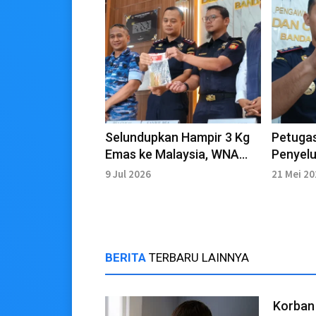
Selundupkan Hampir 3 Kg
Petuga
Emas ke Malaysia, WNA
Penyel
China Ditangkap di Bandara
Batanga
9 Jul 2026
21 Mei 2
SIM
Miliar 
BERITA
TERBARU LAINNYA
Korban