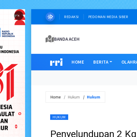
×
REDAKSI
PEDOMAN MEDIA SIBER
BANDA ACEH
HOME
BERITA
OLAHR
Home
Hukum
Hukum
HUKUM
Penyelundupan 2 Kg