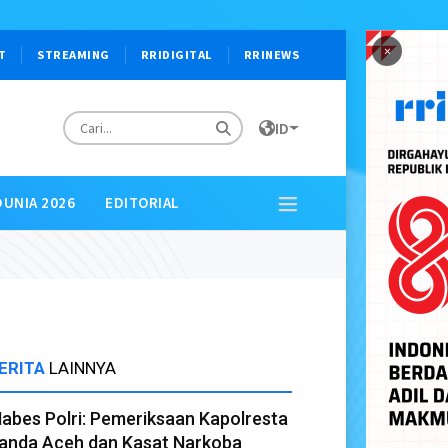
×
T
STREAMING
RRIDIGITAL
RRINEWS
ID
DUNIA 2026
EDITORIAL
ERITA
LAINNYA
abes Polri: Pemeriksaan Kapolresta
anda Aceh dan Kasat Narkoba