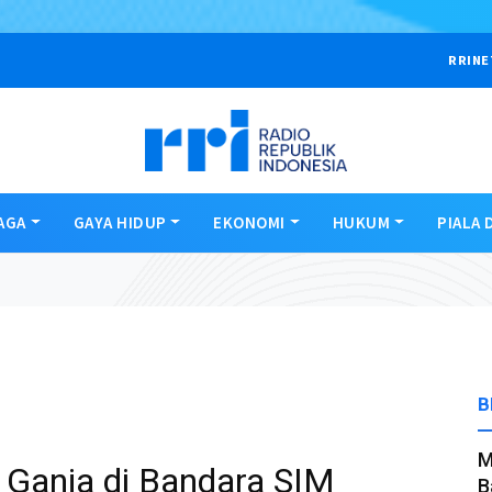
RRINE
AGA
GAYA HIDUP
EKONOMI
HUKUM
PIALA 
B
M
 Ganja di Bandara SIM
B