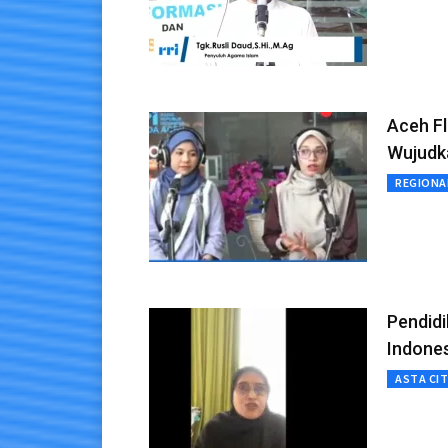
Aceh F
Wujudka
REGIONA
Pendidi
Indone
ASTA CI