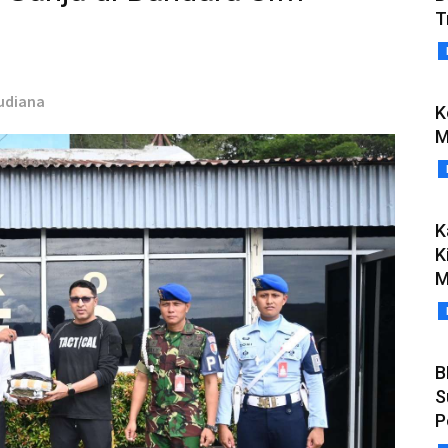
T
Budiana
K
M
K
K
M
B
S
P