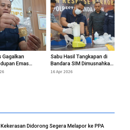
s Gagalkan
Sabu Hasil Tangkapan di
udupan Emas
Bandara SIM Dimusnahkan,
n Senilai Rp1,4
Pelaku Diancam Hukuman
026
16 Apr 2026
di Bandara SIM
Mati
 Kekerasan Didorong Segera Melapor ke PPA