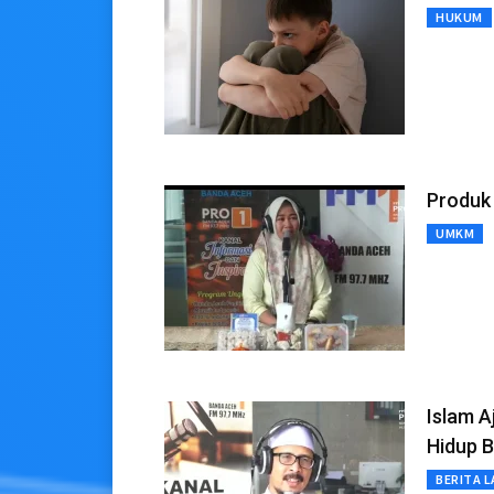
HUKUM
Produk
UMKM
Islam A
Hidup 
BERITA L