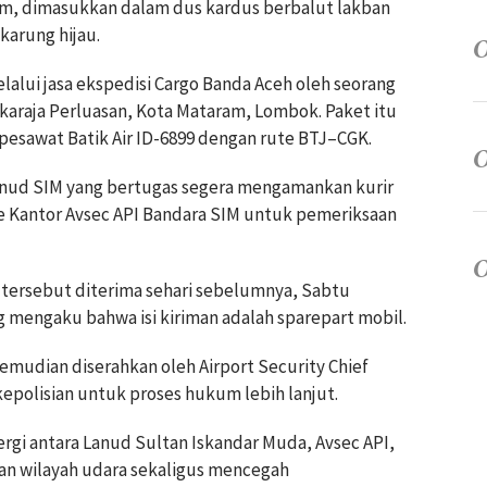
am, dimasukkan dalam dus kardus berbalut lakban
karung hijau.
lalui jasa ekspedisi Cargo Banda Aceh oleh seorang
ukaraja Perluasan, Kota Mataram, Lombok. Paket itu
esawat Batik Air ID-6899 dengan rute BTJ–CGK.
anud SIM yang bertugas segera mengamankan kurir
ke Kantor Avsec API Bandara SIM untuk pemeriksaan
t tersebut diterima sehari sebelumnya, Sabtu
ng mengaku bahwa isi kiriman adalah sparepart mobil.
kemudian diserahkan oleh Airport Security Chief
epolisian untuk proses hukum lebih lanjut.
rgi antara Lanud Sultan Iskandar Muda, Avsec API,
an wilayah udara sekaligus mencegah