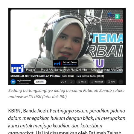
Sedang berlangsungnya dialog bersama Fatimah Zainab selaku
mahasiswi FH USK (foto: dok.RRI)
KBRN, Banda Aceh: P
entingnya sistem peradilan pidana
dalam menegakkan hukum dengan bijak, ini merupakan
kunci untuk menjaga keadilan dan ketertiban
masyarakat.
Hal ini disampaikan oleh Fatimah Zainab