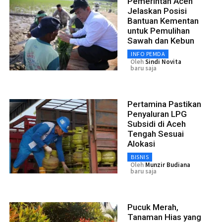
Pemerintah Aceh
Jelaskan Posisi
Bantuan Kementan
untuk Pemulihan
Sawah dan Kebun
INFO PEMDA
Oleh
Sindi Novita
baru saja
Pertamina Pastikan
Penyaluran LPG
Subsidi di Aceh
Tengah Sesuai
Alokasi
BISNIS
Oleh
Munzir Budiana
baru saja
Pucuk Merah,
Tanaman Hias yang