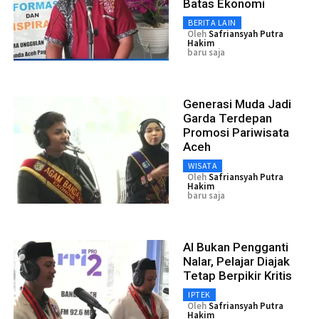
Batas Ekonomi
BERITA LAIN
Oleh
Safriansyah Putra
Hakim
baru saja
Generasi Muda Jadi
Garda Terdepan
Promosi Pariwisata
Aceh
WISATA
Oleh
Safriansyah Putra
Hakim
baru saja
AI Bukan Pengganti
Nalar, Pelajar Diajak
Tetap Berpikir Kritis
IPTEK
Oleh
Safriansyah Putra
Hakim