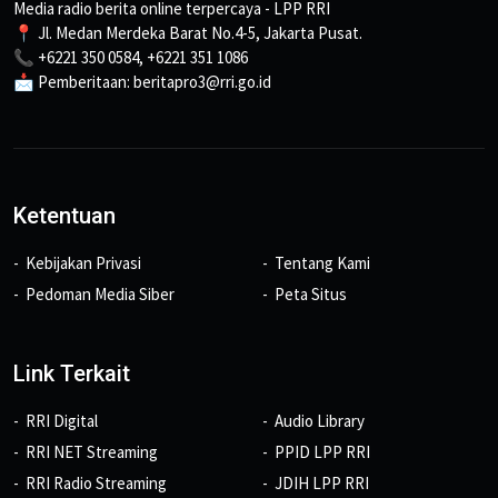
Media radio berita online terpercaya - LPP RRI
📍 Jl. Medan Merdeka Barat No.4-5, Jakarta Pusat.
📞 +6221 350 0584, +6221 351 1086
📩 Pemberitaan: beritapro3@rri.go.id
Ketentuan
Kebijakan Privasi
Tentang Kami
Pedoman Media Siber
Peta Situs
Link Terkait
RRI Digital
Audio Library
RRI NET Streaming
PPID LPP RRI
RRI Radio Streaming
JDIH LPP RRI