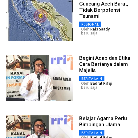
Guncang Aceh Barat,
Tidak Berpotensi
Tsunami
REGIONAL
Oleh
Rais Saady
baru saja
Begini Adab dan Etika
Cara Bertanya dalam
Majelis
BERITA LAIN
Oleh
Badral Rifqi
baru saja
Belajar Agama Perlu
Bimbingan Ulama
BERITA LAIN
Oleh
Badral Rifqi