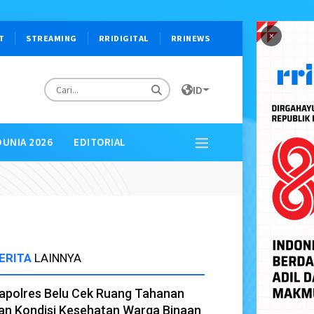
×
T
STREAMING
RRIDIGITAL
RRINEWS
ID
DUNIA 2026
EDITORIAL
ERITA
LAINNYA
apolres Belu Cek Ruang Tahanan
an Kondisi Kesehatan Warga Binaan