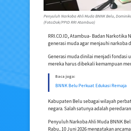
Penyuluh Narkoba Ahli Muda BNNK Belu, Dominikus
(Foto:Dok/PPID RRI Atambua)
RRI.CO.ID, Atambua- Badan Narkotika 
generasi muda agar menjauhi narkoba d
Generasi muda dinilai menjadi fondasi
mereka harus dibekali kemampuan meng
Baca juga:
BNNK Belu Perkuat Edukasi Remaja
Kabupaten Belu sebagai wilayah perbata
negara. Salah satunya adalah peredara
Penyuluh Narkoba Ahli Muda BNNK Belu, 
Rabu, 10 Juni 2026 mengatakan ancama