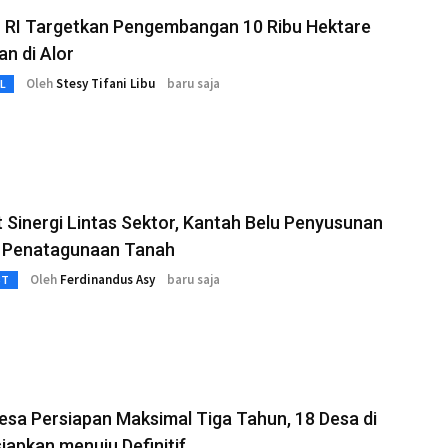
 RI Targetkan Pengembangan 10 Ribu Hektare
an di Alor
Oleh
Stesy Tifani Libu
baru saja
L
 Sinergi Lintas Sektor, Kantah Belu Penyusunan
 Penatagunaan Tanah
Oleh
Ferdinandus Asy
baru saja
3T
sa Persiapan Maksimal Tiga Tahun, 18 Desa di
siapkan menuju Definitif