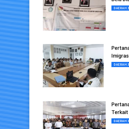
DAERAH 
Pertana
Imigras
DAERAH 
Pertan
Terkait
DAERAH 