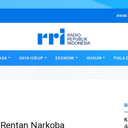
RRINE
AGA
GAYA HIDUP
EKONOMI
HUKUM
PIALA 
B
K
 Rentan Narkoba
d