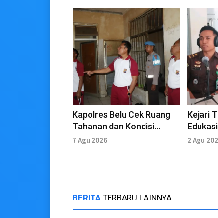
Kapolres Belu Cek Ruang
Kejari 
Tahanan dan Kondisi
Edukasi
Kesehatan Warga Binaan
7 Agu 2026
2 Agu 20
BERITA
TERBARU LAINNYA