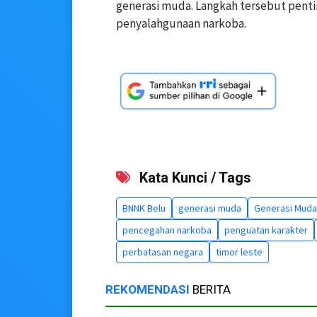
generasi muda. Langkah tersebut penti
penyalahgunaan narkoba.
Kata Kunci / Tags
BNNK Belu
generasi muda
Generasi Muda
pencegahan narkoba
penguatan karakter
perbatasan negara
timor leste
REKOMENDASI
BERITA