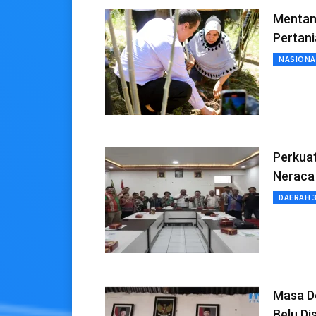
Mentan
Pertani
NASIONA
Perkuat
Neraca
DAERAH 
Masa De
Belu Di