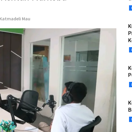
s Katmadeli Mau
K
P
K
K
P
K
B